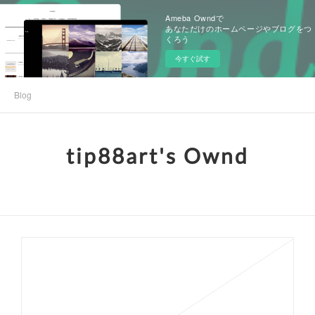
Ameba Owndで
あなただけのホームページやブログをつ
くろう
今すぐ試す
Blog
tip88art's Ownd